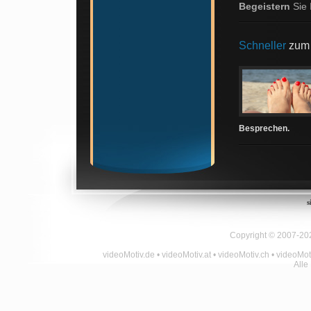
Begeistern
Sie 
Schneller
zum 
Besprechen.
s
Copyright © 2007-2025
videoMotiv.de • videoMotiv.at • videoMotiv.ch • videoMot
Alle