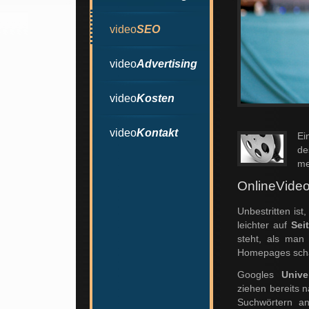
video
SEO
video
Advertising
video
Kosten
video
Kontakt
Ei
de
me
OnlineVide
Unbestritten is
leichter auf
Sei
steht, als man
Homepages scha
Googles
Unive
ziehen bereits 
Suchwörtern an