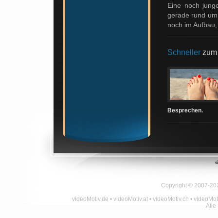
Eine noch junge
gerade rund u
noch im Aufbau, 
Schneller
zum 
Besprechen.
s
Copyright © 2007-2025
videoMotiv.de • videoMotiv.at • videoMotiv.ch • videoMot
Alle