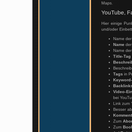
Maps.
YouTube, Fa
Hier einige Pu
und/oder Einbett
Name der 
Name
der
Name der 
Title-Tag
Beschrei
Beschreib
Tags
in P
Keyword
Backlink
Video-Ei
bei YouT
Link zum
Besser ab
Komment
Zum
Abo
Zum
Boo