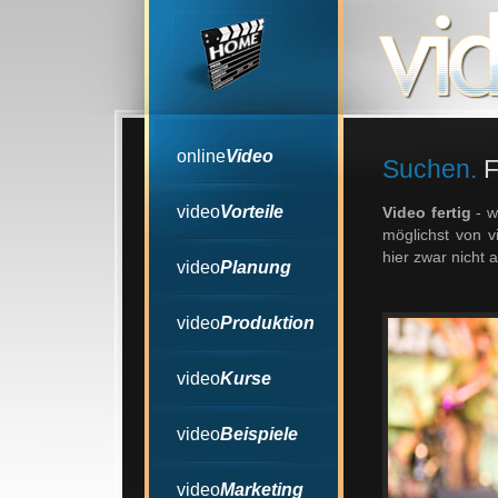
online
Video
Suchen.
F
video
Vorteile
Video fertig
- w
möglichst von v
hier zwar nicht 
video
Planung
video
Produktion
video
Kurse
video
Beispiele
video
Marketing